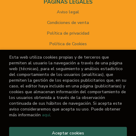
PÁGINAS LEGALES
Aviso legal
Condiciones de venta
Política de privacidad
Política de Cookies
Esta web utiliza cookies propias y de terceros que
permiten al usuario la navegación a través de una página
ATENCIÓN AL CLIENTE
web (técnicas), para el seguimiento y análisis estadístico
del comportamiento de los usuarios (analíticas), que
Quiénes somos
permiten la gestión de los espacios publicitarios que, en su
caso, el editor haya incluido en una página (publicitarias) y
Noticias
cookies que almacenan información del comportamiento de
los usuarios obtenida a través de la observación
¿No encuentras el libro que buscas?
continuada de sus hábitos de navegación. Si acepta este
aviso consideraremos que acepta su uso. Puede obtener
más información
aquí
.
Aceptar cookies
2026 ©
El Retiro de las Letras
. Todos los Derechos