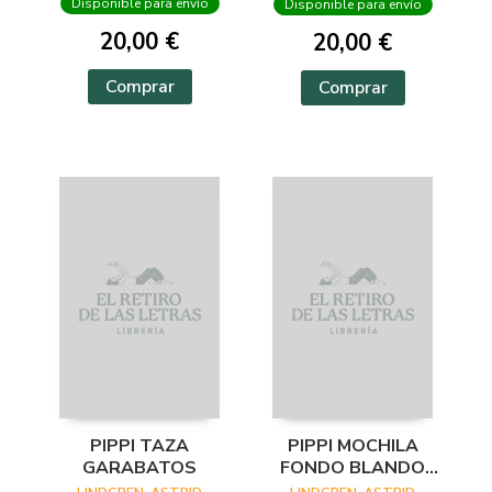
Disponible para envío
Disponible para envío
20,00 €
20,00 €
Comprar
Comprar
PIPPI TAZA
PIPPI MOCHILA
GARABATOS
FONDO BLANDO
CON TOPOS