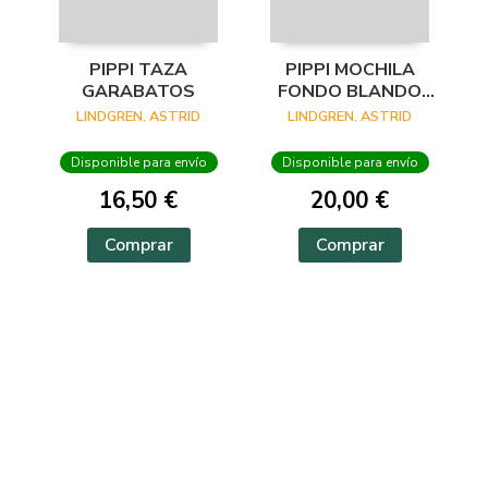
PIPPI TAZA
PIPPI MOCHILA
GARABATOS
FONDO BLANDO
CON TOPOS
LINDGREN, ASTRID
LINDGREN, ASTRID
AZULES
Disponible para envío
Disponible para envío
16,50 €
20,00 €
Comprar
Comprar