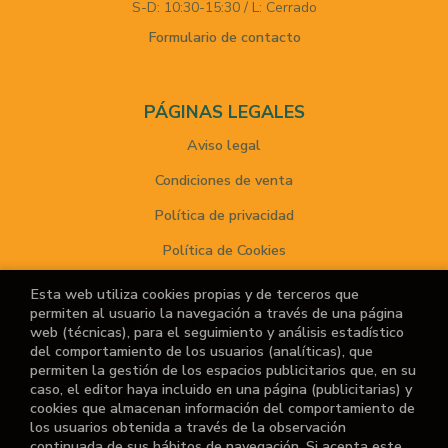
S-D: 10:30-15:30 / L: Cerrado
Formulario de contacto
PÁGINAS LEGALES
Aviso legal
Condiciones de venta
Política de privacidad
Política de Cookies
Esta web utiliza cookies propias y de terceros que
permiten al usuario la navegación a través de una página
ATENCIÓN AL CLIENTE
web (técnicas), para el seguimiento y análisis estadístico
del comportamiento de los usuarios (analíticas), que
Quiénes somos
permiten la gestión de los espacios publicitarios que, en su
caso, el editor haya incluido en una página (publicitarias) y
Noticias
cookies que almacenan información del comportamiento de
los usuarios obtenida a través de la observación
¿No encuentras el libro que buscas?
continuada de sus hábitos de navegación. Si acepta este