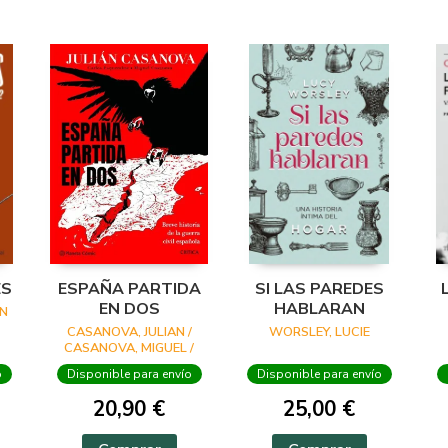
ES
ESPAÑA PARTIDA
SI LAS PAREDES
EN DOS
HABLARAN
N
CASANOVA, JULIAN /
WORSLEY, LUCIE
CASANOVA, MIGUEL /
ESQUEMBRE, CARLES
o
Disponible para envío
Disponible para envío
20,90 €
25,00 €