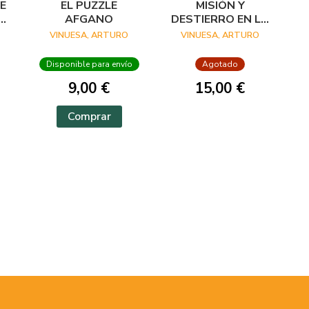
E
EL PUZZLE
MISIÓN Y
Y
AFGANO
DESTIERRO EN LA
ANTIGUA
VINUESA, ARTURO
VINUESA, ARTURO
A
YUGOSLAVIA
Disponible para envío
Agotado
9,00 €
15,00 €
Comprar