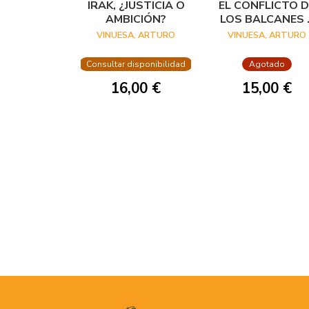
IRAK, ¿JUSTICIA O
EL CONFLICTO D
AMBICIÓN?
LOS BALCANES 
LA SEGURIDAD
VINUESA, ARTURO
VINUESA, ARTURO
COMÚN EUROPE
Consultar disponibilidad
Agotado
16,00 €
15,00 €