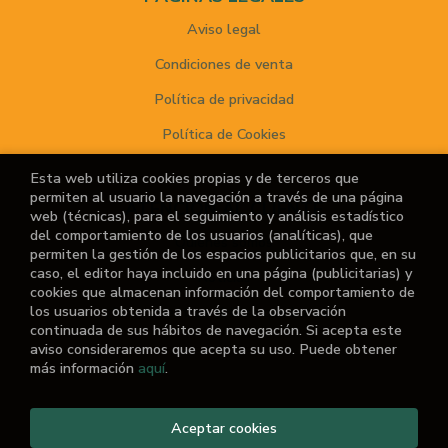
Aviso legal
Condiciones de venta
Política de privacidad
Política de Cookies
Esta web utiliza cookies propias y de terceros que
permiten al usuario la navegación a través de una página
ATENCIÓN AL CLIENTE
web (técnicas), para el seguimiento y análisis estadístico
del comportamiento de los usuarios (analíticas), que
Quiénes somos
permiten la gestión de los espacios publicitarios que, en su
caso, el editor haya incluido en una página (publicitarias) y
Noticias
cookies que almacenan información del comportamiento de
los usuarios obtenida a través de la observación
¿No encuentras el libro que buscas?
continuada de sus hábitos de navegación. Si acepta este
aviso consideraremos que acepta su uso. Puede obtener
más información
aquí
.
2026 ©
El Retiro de las Letras
Aceptar cookies
. Todos los Derechos