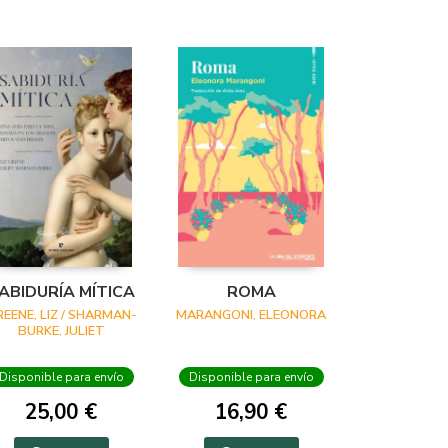
ABIDURÍA MÍTICA
ROMA
REENE, LIZ / SHARMAN-
MARANGONI, ELEONORA
BURKE, JULIET
Disponible para envío
Disponible para envío
25,00 €
16,90 €