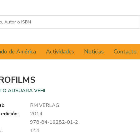
do de América
Actividades
Noticias
Contacto
ROFILMS
TO ADSUARA VEHI
al:
RM VERLAG
edición:
2014
978-84-16282-01-2
s:
144