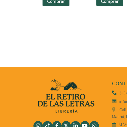
Comprar
Comprar
CONT
(+3
info
Call
Madrid,
M-V: