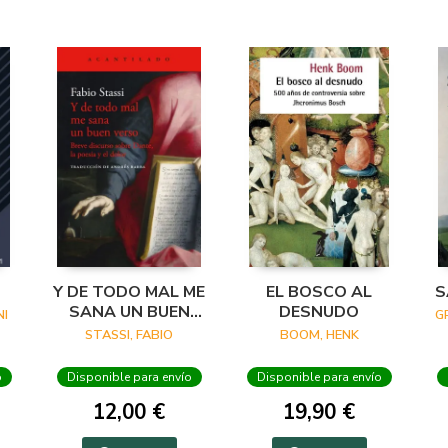
Y DE TODO MAL ME
EL BOSCO AL
S
SANA UN BUEN
DESNUDO
I
G
VERSO
STASSI, FABIO
BOOM, HENK
o
Disponible para envío
Disponible para envío
12,00 €
19,90 €