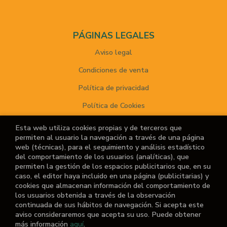
PÁGINAS LEGALES
Aviso legal
Condiciones de venta
Política de privacidad
Política de Cookies
Esta web utiliza cookies propias y de terceros que
permiten al usuario la navegación a través de una página
ATENCIÓN AL CLIENTE
web (técnicas), para el seguimiento y análisis estadístico
del comportamiento de los usuarios (analíticas), que
Quiénes somos
permiten la gestión de los espacios publicitarios que, en su
caso, el editor haya incluido en una página (publicitarias) y
Noticias
cookies que almacenan información del comportamiento de
los usuarios obtenida a través de la observación
¿No encuentras el libro que buscas?
continuada de sus hábitos de navegación. Si acepta este
aviso consideraremos que acepta su uso. Puede obtener
más información
aquí
.