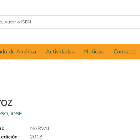
do de América
Actividades
Noticias
Contacto
VOZ
SO, JOSÉ
al:
NARVAL
edición:
2018