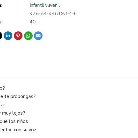
a:
Infantil/Juvenil
978-84-948193-4-6
s:
40
do?
ue te propongas?
la
r muy lejos?
 que los niños
entan con su voz.