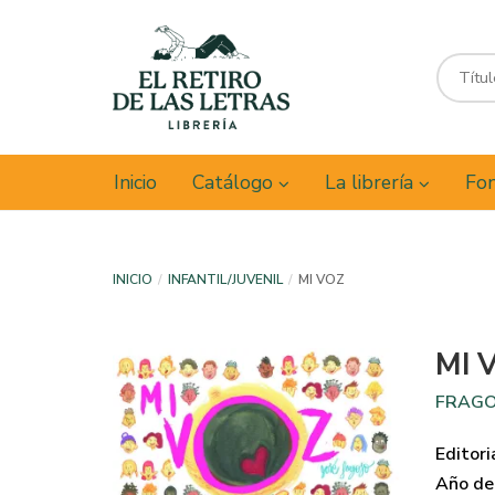
Inicio
Catálogo
La librería
Fon
INICIO
INFANTIL/JUVENIL
MI VOZ
MI 
FRAGO
Editori
Año de 