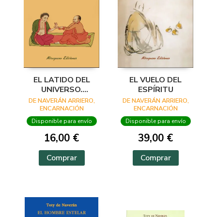
EL LATIDO DEL
EL VUELO DEL
UNIVERSO.
ESPÍRITU
FUNDAMENTO
DE NAVERÁN ARRIERO,
DE NAVERÁN ARRIERO,
DIAGNÓSTICO DE
ENCARNACIÓN
ENCARNACIÓN
LA PULSOLOGÍA
Disponible para envío
Disponible para envío
CHINA
16,00 €
39,00 €
Comprar
Comprar