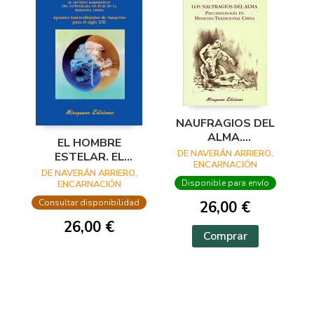
NAUFRAGIOS DEL
ALMA.
EL HOMBRE
PSICOPATOLOGÍA
DE NAVERÁN ARRIERO,
ESTELAR. EL
EN MEDICINA
ENCARNACIÓN
SENTIDO
DE NAVERÁN ARRIERO,
TRADICIONAL
KABALÍSTICO DEL
Disponible para envío
ENCARNACIÓN
CHINA
OCTOGRAMA DE
Consultar disponibilidad
26,00 €
FUXÍ EN LA
26,00 €
MEDICINA CHINA
Comprar