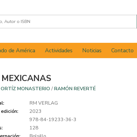
do de América
Actividades
Noticias
Contacto
 MEXICANAS
 ORTÍZ MONASTERIO
/
RAMÓN REVERTÉ
al:
RM VERLAG
edición:
2023
978-84-19233-36-3
s:
128
ernación:
Bolsillo