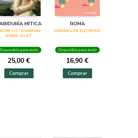
ABIDURÍA MÍTICA
ROMA
REENE, LIZ / SHARMAN-
MARANGONI, ELEONORA
BURKE, JULIET
Disponible para envío
Disponible para envío
25,00 €
16,90 €
Comprar
Comprar