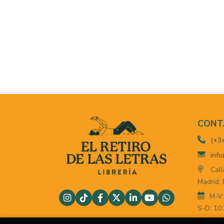
CONT
(+3
info
Call
Madrid,
M-V:
S-D: 10:
For