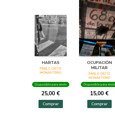
HARTAS
OCUPACIÓN
MILITAR
PABLO ORTÍZ
MONASTERIO
PABLO ORTÍZ
MONASTERIO
Disponible para envío
Disponible para enví
25,00 €
15,00 €
Comprar
Comprar