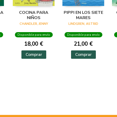
LA
COCINA PARA
PIPPI EN LOS SIETE
NIÑOS
MARES
CHANDLER, JENNY
LINDGREN, ASTRID
o
Disponible para envío
Disponible para envío
18,00 €
21,00 €
Comprar
Comprar