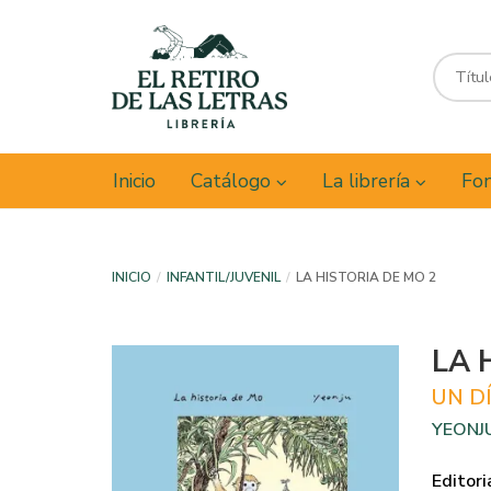
Inicio
Catálogo
La librería
Fon
INICIO
INFANTIL/JUVENIL
LA HISTORIA DE MO 2
LA 
UN D
YEONJU
Editori