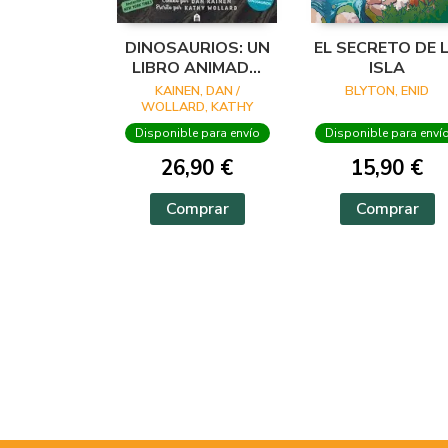
DINOSAURIOS: UN
EL SECRETO DE 
LIBRO ANIMADO
ISLA
EN PHOTICULAR
KAINEN, DAN /
BLYTON, ENID
WOLLARD, KATHY
Disponible para envío
Disponible para enví
26,90 €
15,90 €
Comprar
Comprar