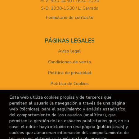
M-V: 9:30-14:30 / 16:30-20:30
S-D: 10:30-15:30 / L: Cerrado
Formulario de contacto
PÁGINAS LEGALES
Aviso legal
Condiciones de venta
Política de privacidad
Política de Cookies
Esta web utiliza cookies propias y de terceros que
permiten al usuario la navegación a través de una página
ATENCIÓN AL CLIENTE
web (técnicas), para el seguimiento y análisis estadístico
del comportamiento de los usuarios (analíticas), que
Quiénes somos
permiten la gestión de los espacios publicitarios que, en su
caso, el editor haya incluido en una página (publicitarias) y
Noticias
cookies que almacenan información del comportamiento de
los usuarios obtenida a través de la observación
¿No encuentras el libro que buscas?