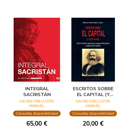
INTEGRAL
ESCRITOS SOBRE
SACRISTÁN
EL CAPITAL (Y
TEXTOS AFINES)
SACRISTÁN LUZÓN,
SACRISTÁN LUZÓN,
MANUEL
MANUEL
Consultar disponibilidad
Consultar disponibilidad
65,00 €
20,00 €