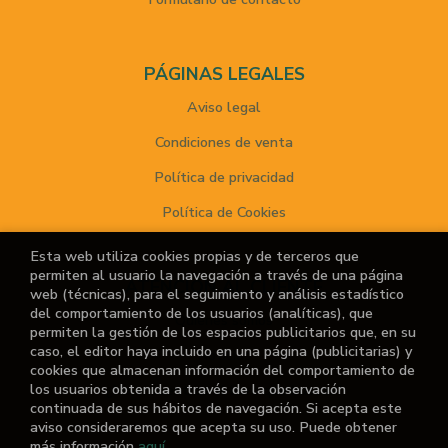
PÁGINAS LEGALES
Aviso legal
Condiciones de venta
Política de privacidad
Política de Cookies
Esta web utiliza cookies propias y de terceros que
permiten al usuario la navegación a través de una página
ATENCIÓN AL CLIENTE
web (técnicas), para el seguimiento y análisis estadístico
del comportamiento de los usuarios (analíticas), que
Quiénes somos
permiten la gestión de los espacios publicitarios que, en su
caso, el editor haya incluido en una página (publicitarias) y
Noticias
cookies que almacenan información del comportamiento de
los usuarios obtenida a través de la observación
¿No encuentras el libro que buscas?
continuada de sus hábitos de navegación. Si acepta este
aviso consideraremos que acepta su uso. Puede obtener
más información
aquí
.