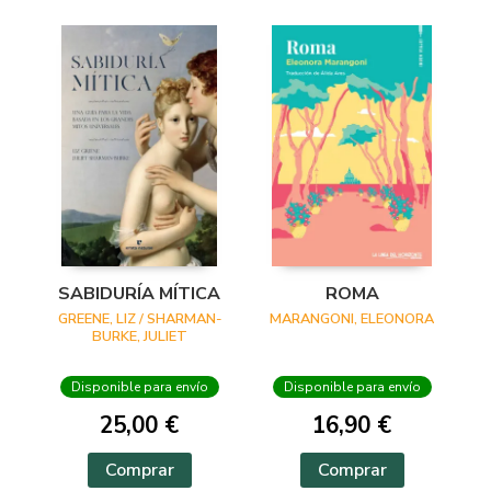
SABIDURÍA MÍTICA
ROMA
GREENE, LIZ / SHARMAN-
MARANGONI, ELEONORA
BURKE, JULIET
Disponible para envío
Disponible para envío
25,00 €
16,90 €
Comprar
Comprar