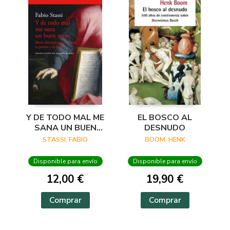
Y DE TODO MAL ME
EL BOSCO AL
SANA UN BUEN
DESNUDO
VERSO
STASSI, FABIO
BOOM, HENK
Disponible para envío
Disponible para envío
12,00 €
19,90 €
Comprar
Comprar