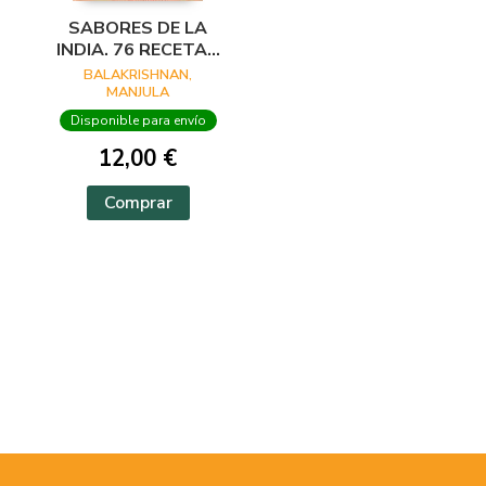
SABORES DE LA
INDIA. 76 RECETAS
DE COCINA
BALAKRISHNAN,
MANJULA
Disponible para envío
12,00 €
Comprar