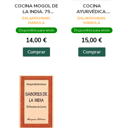
COCINA MOGOL DE
COCINA
LA INDIA. 75
AYURVÉDICA.
RECETAS
ALIMENTO DE LOS
BALAKRISHNAN,
BALAKRISHNAN,
DIOSES. 72
MANJULA
MANJULA
RECETAS
Disponible para envío
Disponible para envío
14,00 €
15,00 €
Comprar
Comprar