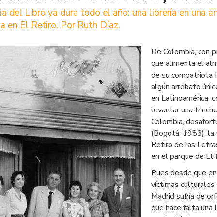
ia del Libro ya dura todo el año: una librería en una a
ria en El Retiro. Por Ruth Díaz.
De Colombia, con pr
que alimenta el alm
de su compatriota 
algún arrebato únic
en Latinoamérica, 
levantar una trinch
Colombia, desafort
(Bogotá, 1983), la a
Retiro de las Letras
en el parque de El R
Pues desde que en 
víctimas culturales 
Madrid sufría de or
que hace falta una l