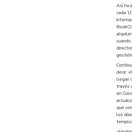
Así ha 
cada 10
interna
BookCit
alquile
cuando 
directo
gestión
Continu
decir: 
llegan 
través 
en Colo
actuali
que com
los día
templos
«Madrid