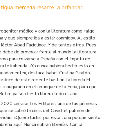
ntigua mercería resarce la orfandad
ogenitor médico y con la literatura como «algo
a y que siempre iba a estar conmigo». Al estilo
Héctor Abad Faciolince. Y de tantos otros. Pues
o debe de provocar frente al mundo la literatura
como para cruzarse a España con el ímpetu de
era letraherida. «Yo nunca hubiera hecho esto en
unadamente», destaca Isabel Cristina Giraldo
rtífice de este reciente bastión: la librería El
, inaugurada en el arranque de la Feria, para que
etiro ya sea fiesta librera todo el año.
2020 cerrase Los Editores, una de las primeras
que se cobró la crisis del Covid, el pulmón de
fandad. «Quiero luchar por esta zona porque siento
ibrería aquí. Nunca sobran librerías. Con la