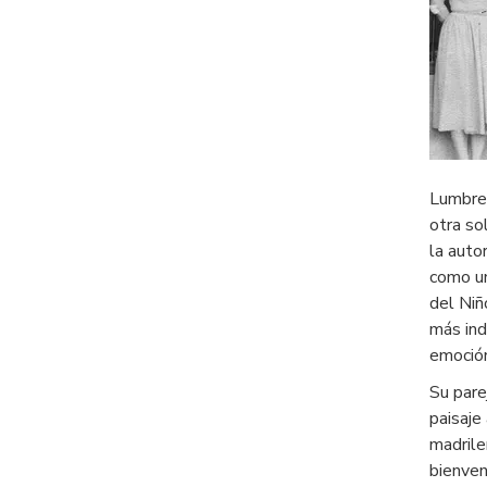
Lumbre,
otra so
la auto
como un
del Niñ
más ind
emoción
Su pare
paisaje
madrile
bienven