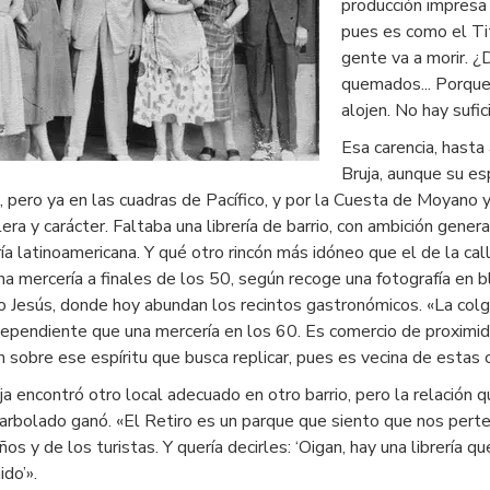
producción impresa
pues es como el Tit
gente va a morir. ¿
quemados... Porque 
alojen. No hay sufi
Esa carencia, hasta 
Bruja, aunque su esp
 pero ya en las cuadras de Pacífico, y por la Cuesta de Moyano y
lera y carácter. Faltaba una librería de barrio, con ambición gener
ría latinoamericana. Y qué otro rincón más idóneo que el de la ca
a mercería a finales de los 50, según recoge una fotografía en bl
o Jesús, donde hoy abundan los recintos gastronómicos. «La col
ependiente que una mercería en los 60. Es comercio de proximidad,
 sobre ese espíritu que busca replicar, pues es vecina de estas 
ja encontró otro local adecuado en otro barrio, pero la relación qu
 arbolado ganó. «El Retiro es un parque que siento que nos perte
ños y de los turistas. Y quería decirles: ‘Oigan, hay una librería
ido’».