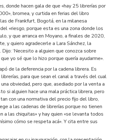
es, donde hacen gala de que «hay 25 librerías por
0», bromea, y curtida en ferias del libro
las de Frankfurt, Bogotá, en la milanesa
a del «riesgo, porque esta es una zona donde los
tulo, y que arranca en Moyano, a finales de 2020,
te, y quiero agradecerle a Lara Sánchez, la
 Dijo: ‘Necesito a alguien que conozca sobre
l, que yo sé que lo hizo porque quería ayudarme».
ó de la deferencia por la cadena librera. Es
librerías, para que sean el canal a través del cual
 una obviedad, pero que, asediado por la venta a
 si alguien hace una mala práctica librera, pero
 con una normativa del precio fijo del libro,
ege a las cadenas de librerías porque no tienen
en a las chiquitas» y hay quien «se levanta todos
chísimo cómo se respeta acá». Y cita entre sus
 agasajar en su inauguración, con la presentación