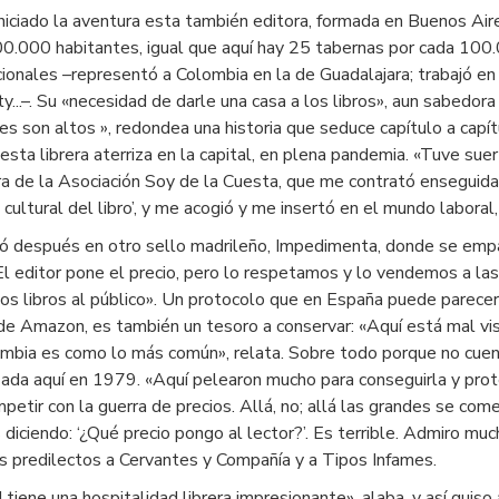
iniciado la aventura esta también editora, formada en Buenos Air
0.000 habitantes, igual que aquí hay 25 tabernas por cada 100.00
cionales –representó a Colombia en la de Guadalajara; trabajó en 
y...–. Su «necesidad de darle una casa a los libros», aun sabedor
res son altos », redondea una historia que seduce capítulo a capí
esta librera aterriza en la capital, en plena pandemia. «Tuve suer
ra de la Asociación Soy de la Cuesta, que me contrató enseguida.
 cultural del libro’, y me acogió y me insertó en el mundo labora
ó después en otro sello madrileño, Impedimenta, donde se empap
«El editor pone el precio, pero lo respetamos y lo vendemos a las 
los libros al público». Un protocolo que en España puede parecer
de Amazon, es también un tesoro a conservar: «Aquí está mal visto
mbia es como lo más común», relata. Sobre todo porque no cuentan
zada aquí en 1979. «Aquí pelearon mucho para conseguirla y prot
petir con la guerra de precios. Allá, no; allá las grandes se com
s diciendo: ‘¿Qué precio pongo al lector?’. Es terrible. Admiro mu
 predilectos a Cervantes y Compañía y a Tipos Infames.
 tiene una hospitalidad librera impresionante», alaba, y así quiso