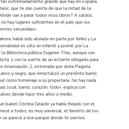
 tan extremadamente grande que hay en España,
anic, que te das cuenta de que la mitad de la
Dónde van a parar todos esos libros? A saldos,
no hay lugares suficientes en el país que los
cientes salvavidas».
ahora, había sido aliviada en parte por Kirikú y La
ecialidad es sólo en infantil y juvenil; por La
 la Biblioteca pública Eugenio Trías, aunque con
alista, y con la suerte de un estante obligado para
lle Anunciación, 2, estrenado por doña Paquita
anco y negro, que inmortalizó un pretérito barrio
gué como homenaje a su propietaria. No hay nada
 local, barrio, corazón, todo», explica con
calles desde hace tres años y medio.
e Isabel Cristina Giraldo ya había forjado con el
nece a todos, es muy universal, el favorito de los
 que se parece a ese parque donde te sientes