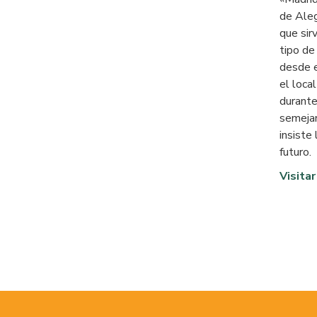
de
Aleg
que sir
tipo de
desde e
el loca
durante
semejan
insiste
futuro.
Visitar