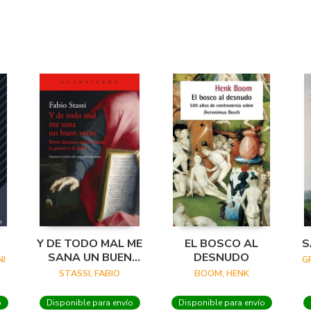
Y DE TODO MAL ME
EL BOSCO AL
S
SANA UN BUEN
DESNUDO
I
G
VERSO
STASSI, FABIO
BOOM, HENK
o
Disponible para envío
Disponible para envío