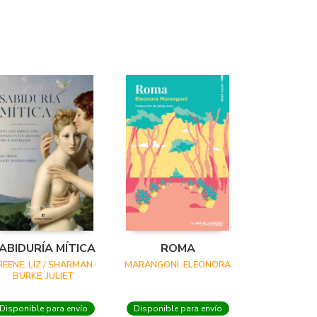
ABIDURÍA MÍTICA
ROMA
REENE, LIZ / SHARMAN-
MARANGONI, ELEONORA
BURKE, JULIET
Disponible para envío
Disponible para envío