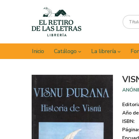
Inicio
Catálogo
La librería
Fon
VIS
ANÓN
Editori
Año de 
ISBN:
Página
Encuad