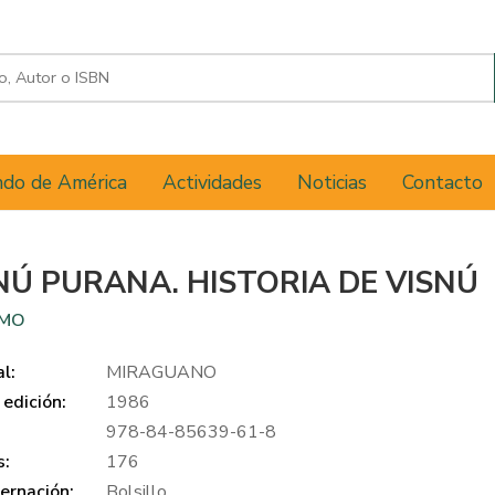
do de América
Actividades
Noticias
Contacto
NÚ PURANA. HISTORIA DE VISNÚ
IMO
al:
MIRAGUANO
edición:
1986
978-84-85639-61-8
s:
176
ernación:
Bolsillo