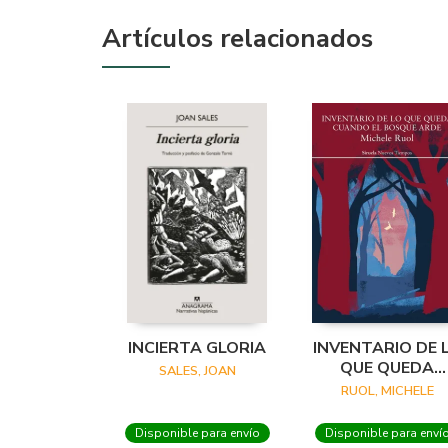
Artículos relacionados
INCIERTA GLORIA
INVENTARIO DE 
QUE QUEDA
SALES, JOAN
CUANDO EL
RUOL, MICHELE
BOSQUE ARDE
Disponible para envío
Disponible para enví