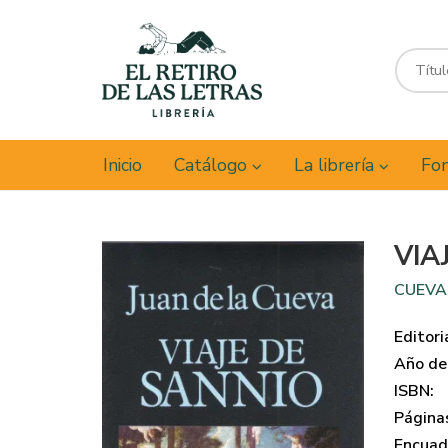
Inicio
Catálogo
La librería
Fon
VIA
CUEVA,
Editori
Año de 
ISBN:
Página
Encuad