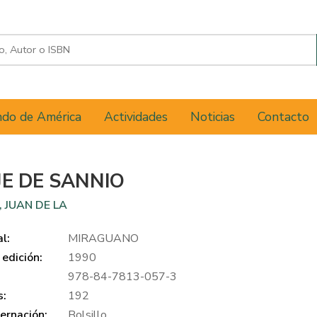
do de América
Actividades
Noticias
Contacto
JE DE SANNIO
 JUAN DE LA
al:
MIRAGUANO
edición:
1990
978-84-7813-057-3
s:
192
ernación:
Bolsillo