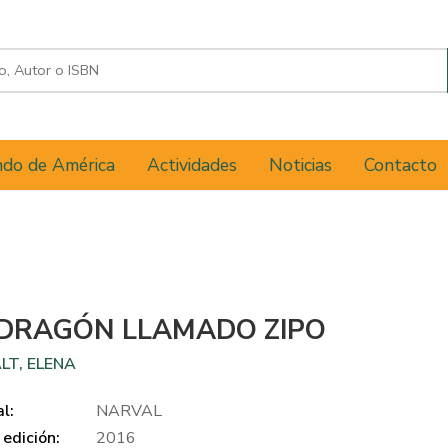
do de América
Actividades
Noticias
Contacto
DRAGÓN LLAMADO ZIPO
LT, ELENA
al:
NARVAL
edición:
2016