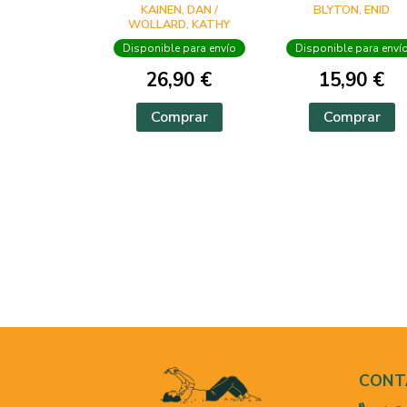
EN PHOTICULAR
KAINEN, DAN /
BLYTON, ENID
WOLLARD, KATHY
Disponible para envío
Disponible para enví
26,90 €
15,90 €
Comprar
Comprar
CONT