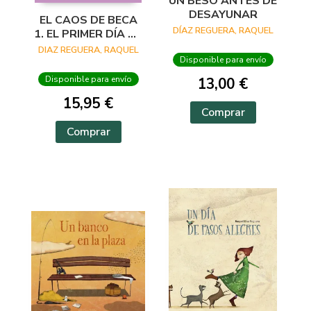
UN BESO ANTES DE
DESAYUNAR
EL CAOS DE BECA
DÍAZ REGUERA, RAQUEL
1. EL PRIMER DÍA DE
MI NUEVA VIDA
DIAZ REGUERA, RAQUEL
Disponible para envío
Disponible para envío
13,00 €
15,95 €
Comprar
Comprar