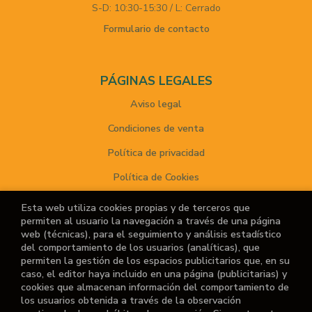
S-D: 10:30-15:30 / L: Cerrado
Formulario de contacto
PÁGINAS LEGALES
Aviso legal
Condiciones de venta
Política de privacidad
Política de Cookies
Esta web utiliza cookies propias y de terceros que
permiten al usuario la navegación a través de una página
ATENCIÓN AL CLIENTE
web (técnicas), para el seguimiento y análisis estadístico
del comportamiento de los usuarios (analíticas), que
Quiénes somos
permiten la gestión de los espacios publicitarios que, en su
caso, el editor haya incluido en una página (publicitarias) y
Noticias
cookies que almacenan información del comportamiento de
los usuarios obtenida a través de la observación
¿No encuentras el libro que buscas?