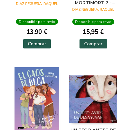
MORTIMORT 7 -
DIAZ REGUERA, RAQUEL
¿HAY ALGUIEN EN
DIAZ REGUERA, RAQUEL
CASA?
Disponible para envío
Disponible para envío
13,90 €
15,95 €
Comprar
Comprar