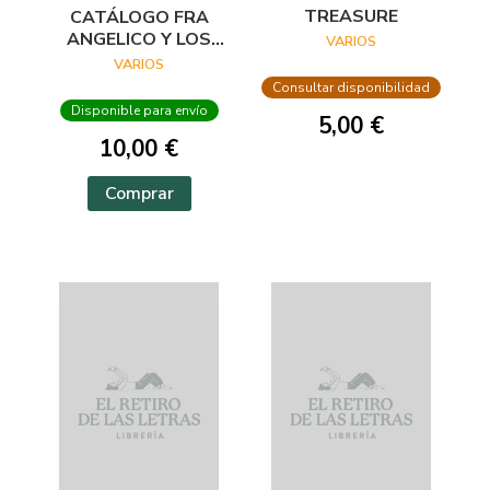
TREASURE
CATÁLOGO FRA
ANGELICO Y LOS
VARIOS
INICIOS DEL
VARIOS
RENACIMIENTO EN
Consultar disponibilidad
FLORENCIA
Disponible para envío
5,00 €
10,00 €
Comprar