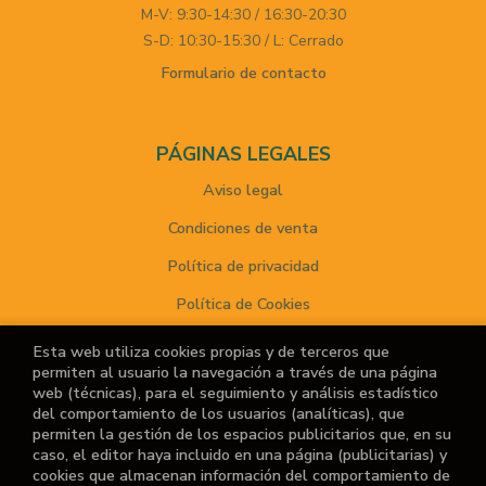
M-V: 9:30-14:30 / 16:30-20:30
S-D: 10:30-15:30 / L: Cerrado
Formulario de contacto
PÁGINAS LEGALES
Aviso legal
Condiciones de venta
Política de privacidad
Política de Cookies
Esta web utiliza cookies propias y de terceros que
permiten al usuario la navegación a través de una página
ATENCIÓN AL CLIENTE
web (técnicas), para el seguimiento y análisis estadístico
del comportamiento de los usuarios (analíticas), que
Quiénes somos
permiten la gestión de los espacios publicitarios que, en su
caso, el editor haya incluido en una página (publicitarias) y
Noticias
cookies que almacenan información del comportamiento de