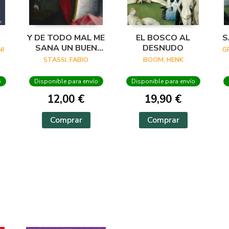
Y DE TODO MAL ME
EL BOSCO AL
S
SANA UN BUEN
DESNUDO
I
G
VERSO
STASSI, FABIO
BOOM, HENK
o
Disponible para envío
Disponible para envío
12,00 €
19,90 €
Comprar
Comprar