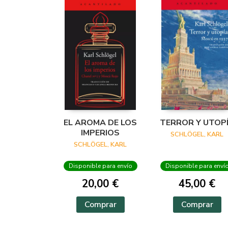
EL AROMA DE LOS
TERROR Y UTOP
IMPERIOS
SCHLÖGEL, KARL
SCHLÖGEL, KARL
Disponible para envío
Disponible para enví
20,00 €
45,00 €
Comprar
Comprar