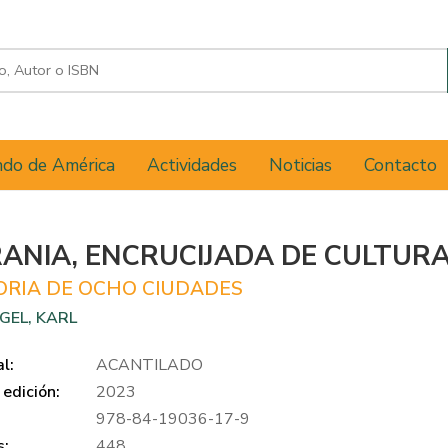
do de América
Actividades
Noticias
Contacto
ANIA, ENCRUCIJADA DE CULTUR
ORIA DE OCHO CIUDADES
GEL, KARL
al:
ACANTILADO
edición:
2023
978-84-19036-17-9
s:
448