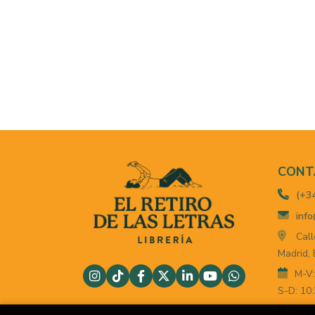
CONT
(+3
info
Call
Madrid,
M-V:
S-D: 10:
For