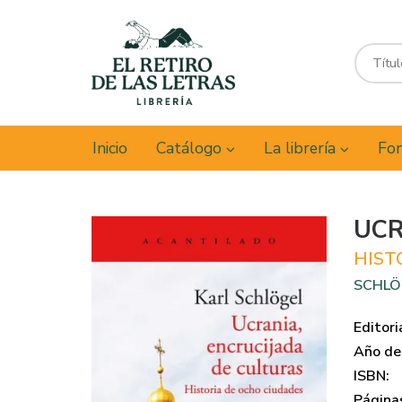
Inicio
Catálogo
La librería
Fon
UCR
HIST
SCHLÖ
Editori
Año de 
ISBN:
Página