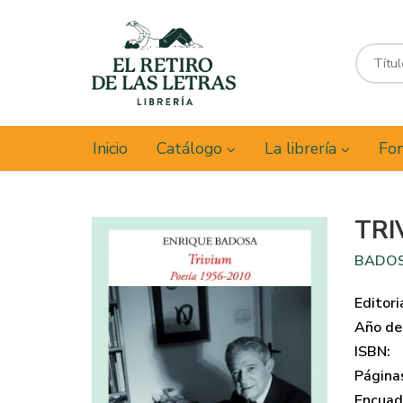
Inicio
Catálogo
La librería
Fon
TRI
BADOS
Editori
Año de 
ISBN:
Página
Encuad