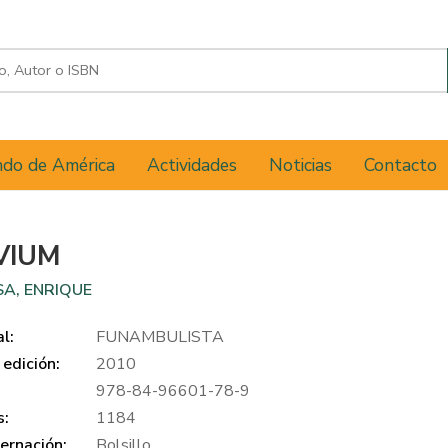
do de América
Actividades
Noticias
Contacto
VIUM
A, ENRIQUE
al:
FUNAMBULISTA
edición:
2010
978-84-96601-78-9
s:
1184
ernación:
Bolsillo