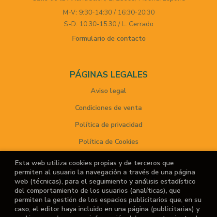
M-V: 9:30-14:30 / 16:30-20:30
S-D: 10:30-15:30 / L: Cerrado
Formulario de contacto
PÁGINAS LEGALES
Aviso legal
Condiciones de venta
Política de privacidad
Política de Cookies
Esta web utiliza cookies propias y de terceros que
permiten al usuario la navegación a través de una página
ATENCIÓN AL CLIENTE
web (técnicas), para el seguimiento y análisis estadístico
del comportamiento de los usuarios (analíticas), que
Quiénes somos
permiten la gestión de los espacios publicitarios que, en su
caso, el editor haya incluido en una página (publicitarias) y
Noticias