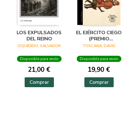
LOS EXPULSADOS
EL EJÉRCITO CIEGO
DEL REINO
(PREMIO
ALFAGUARA DE
IZQUIERDO, SALVADOR
TOSCANA, DAVID
NOVELA 2026)
Disponible para envío
Disponible para envío
21,00 €
19,90 €
Comprar
Comprar