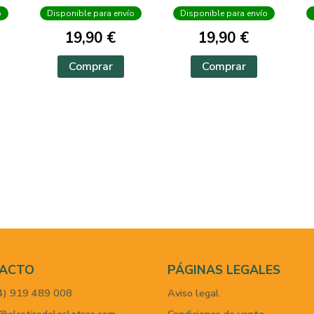
o
Disponible para envío
Disponible para envío
19,90 €
19,90 €
Comprar
Comprar
ACTO
PÁGINAS LEGALES
4) 919 489 008
Aviso legal
@elretirodelasletras.com
Condiciones de venta