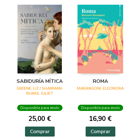
SABIDURÍA MÍTICA
ROMA
GREENE, LIZ / SHARMAN-
MARANGONI, ELEONORA
BURKE, JULIET
Disponible para envío
Disponible para envío
25,00 €
16,90 €
Comprar
Comprar