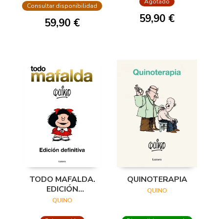
Agotado
(EDICIÓN ¡FELIZ
Consultar disponibilidad
ANIVERSARIO, MAF
59,90 €
59,90 €
TODO MAFALDA.
QUINOTERAPIA
EDICIÓN
QUINO
DEFINITIVA
QUINO