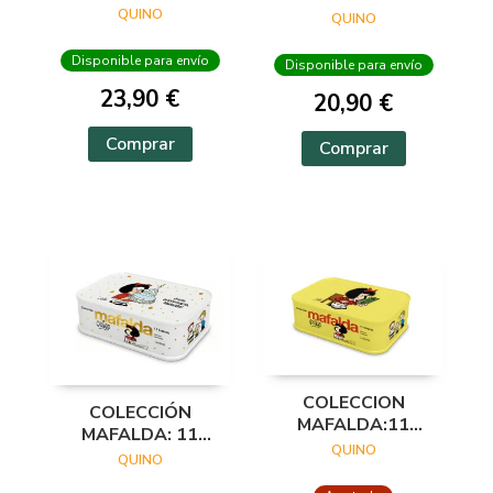
QUINO
QUINO
Disponible para envío
Disponible para envío
23,90 €
20,90 €
Comprar
Comprar
COLECCION
COLECCIÓN
MAFALDA:11
MAFALDA: 11
TOMOS (LATA
QUINO
TOMOS EN UNA
QUINO
AMARILLA)
CAJA DE LATA