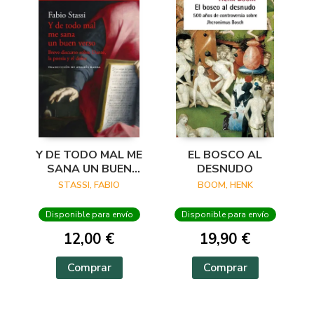
Y DE TODO MAL ME
EL BOSCO AL
SANA UN BUEN
DESNUDO
VERSO
STASSI, FABIO
BOOM, HENK
Disponible para envío
Disponible para envío
12,00 €
19,90 €
Comprar
Comprar