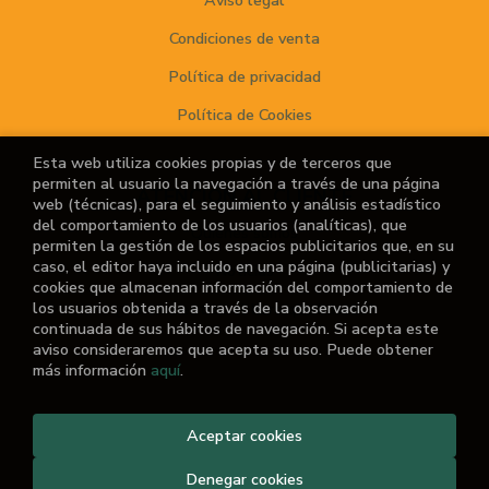
Aviso legal
Condiciones de venta
Política de privacidad
Política de Cookies
Esta web utiliza cookies propias y de terceros que
permiten al usuario la navegación a través de una página
ATENCIÓN AL CLIENTE
web (técnicas), para el seguimiento y análisis estadístico
del comportamiento de los usuarios (analíticas), que
Quiénes somos
permiten la gestión de los espacios publicitarios que, en su
caso, el editor haya incluido en una página (publicitarias) y
Noticias
cookies que almacenan información del comportamiento de
los usuarios obtenida a través de la observación
¿No encuentras el libro que buscas?
continuada de sus hábitos de navegación. Si acepta este
aviso consideraremos que acepta su uso. Puede obtener
más información
aquí
.
2026 ©
El Retiro de las Letras
Aceptar cookies
. Todos los Derechos
Reservados |
Grupo Trevenque
Denegar cookies