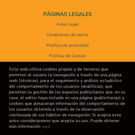
PÁGINAS LEGALES
Aviso legal
Condiciones de venta
Política de privacidad
Política de Cookies
Esta web utiliza cookies propias y de terceros que
permiten al usuario la navegación a través de una página
ATENCIÓN AL CLIENTE
web (técnicas), para el seguimiento y análisis estadístico
del comportamiento de los usuarios (analíticas), que
Quiénes somos
permiten la gestión de los espacios publicitarios que, en su
caso, el editor haya incluido en una página (publicitarias) y
Noticias
cookies que almacenan información del comportamiento de
los usuarios obtenida a través de la observación
¿No encuentras el libro que buscas?
continuada de sus hábitos de navegación. Si acepta este
aviso consideraremos que acepta su uso. Puede obtener
más información
aquí
.