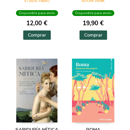
STASSI, FABIO
BOOM, HENK
Disponible para envío
Disponible para envío
12,00 €
19,90 €
Comprar
Comprar
SABIDURÍA MÍTICA
ROMA