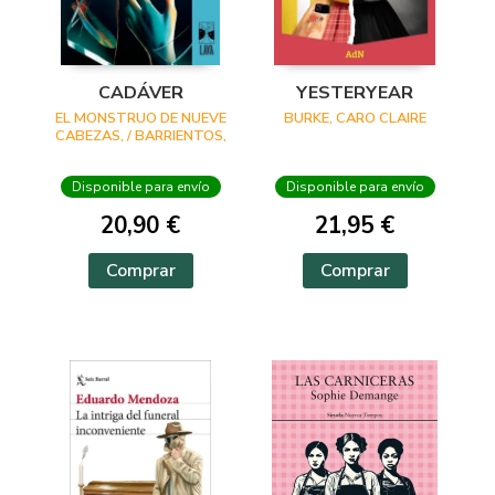
CADÁVER
YESTERYEAR
EL MONSTRUO DE NUEVE
BURKE, CARO CLAIRE
CABEZAS, / BARRIENTOS,
MAXIMILIANO /
GROSSMAN, LUCILA /
Disponible para envío
Disponible para envío
ANCIRA, LOLA / RIVERO,
GIOVANNA / BARRAGÁN,
20,90 €
21,95 €
LUIS CARLOS / REYES,
KAREN A
Comprar
Comprar