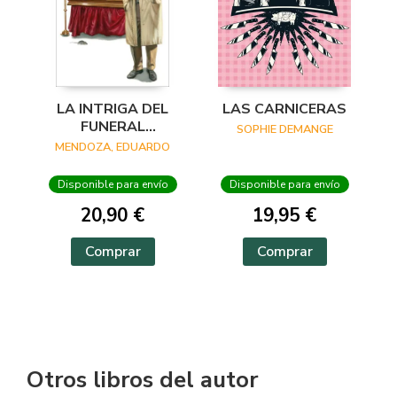
LA INTRIGA DEL
LAS CARNICERAS
FUNERAL
SOPHIE DEMANGE
INCONVENIENTE
MENDOZA, EDUARDO
Disponible para envío
Disponible para envío
20,90 €
19,95 €
Comprar
Comprar
Otros libros del autor