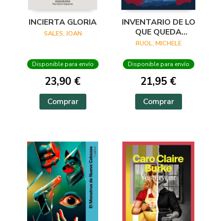
INCIERTA GLORIA
INVENTARIO DE LO
QUE QUEDA
SALES, JOAN
CUANDO EL
RUOL, MICHELE
BOSQUE ARDE
Disponible para envío
Disponible para envío
23,90 €
21,95 €
Comprar
Comprar