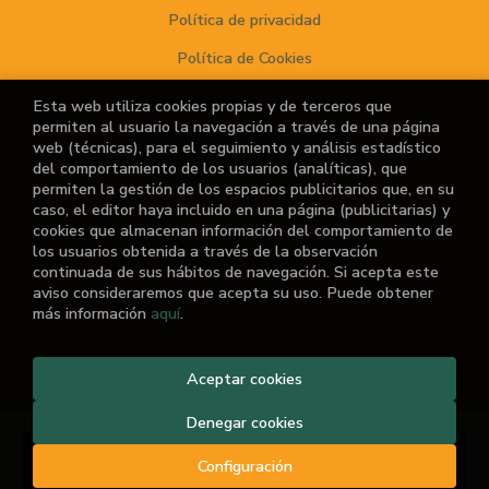
Política de privacidad
Política de Cookies
Esta web utiliza cookies propias y de terceros que
permiten al usuario la navegación a través de una página
ATENCIÓN AL CLIENTE
web (técnicas), para el seguimiento y análisis estadístico
del comportamiento de los usuarios (analíticas), que
Quiénes somos
permiten la gestión de los espacios publicitarios que, en su
caso, el editor haya incluido en una página (publicitarias) y
Noticias
cookies que almacenan información del comportamiento de
los usuarios obtenida a través de la observación
¿No encuentras el libro que buscas?
continuada de sus hábitos de navegación. Si acepta este
aviso consideraremos que acepta su uso. Puede obtener
más información
aquí
.
Aceptar cookies
2026 ©
El Retiro de las Letras
. Todos los Derechos
Reservados |
Grupo Trevenque
Denegar cookies
Consultar
Configuración