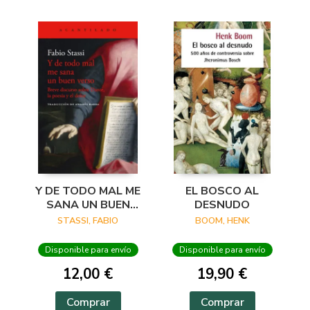
Y DE TODO MAL ME
EL BOSCO AL
SANA UN BUEN
DESNUDO
VERSO
STASSI, FABIO
BOOM, HENK
Disponible para envío
Disponible para envío
12,00 €
19,90 €
Comprar
Comprar