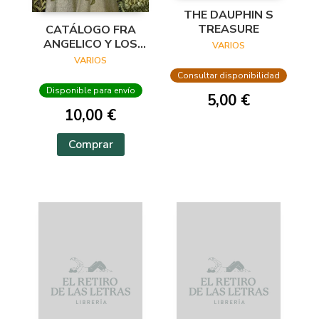
THE DAUPHIN S
TREASURE
CATÁLOGO FRA
ANGELICO Y LOS
VARIOS
INICIOS DEL
VARIOS
RENACIMIENTO EN
Consultar disponibilidad
FLORENCIA
Disponible para envío
5,00 €
10,00 €
Comprar