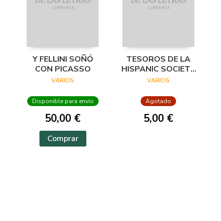
Y FELLINI SOÑÓ
TESOROS DE LA
CON PICASSO
HISPANIC SOCIETY
OF AMERICA.
VARIOS
VARIOS
VISIONES DEL
MUNDO HISPÁNICO
Disponible para envío
Agotado
50,00 €
5,00 €
Comprar