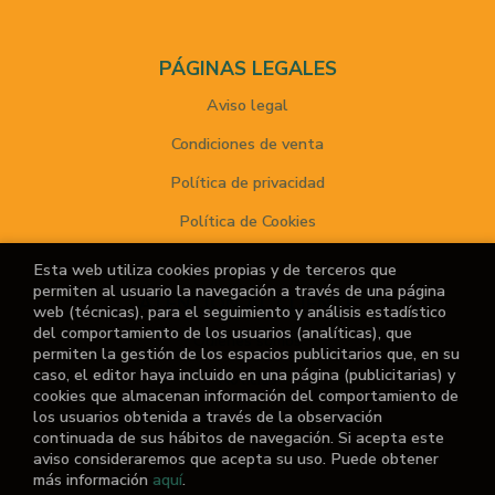
PÁGINAS LEGALES
Aviso legal
Condiciones de venta
Política de privacidad
Política de Cookies
Esta web utiliza cookies propias y de terceros que
permiten al usuario la navegación a través de una página
ATENCIÓN AL CLIENTE
web (técnicas), para el seguimiento y análisis estadístico
del comportamiento de los usuarios (analíticas), que
Quiénes somos
permiten la gestión de los espacios publicitarios que, en su
caso, el editor haya incluido en una página (publicitarias) y
Noticias
cookies que almacenan información del comportamiento de
los usuarios obtenida a través de la observación
¿No encuentras el libro que buscas?
continuada de sus hábitos de navegación. Si acepta este
aviso consideraremos que acepta su uso. Puede obtener
más información
aquí
.