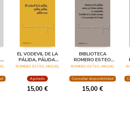
EL VODEVIL DE LA
BIBLIOTECA
AN
PÁLIDA, PÁLIDA,
ROMERO ESTEO,
PÁLIDA, PÁLIDA
VOL. VIII
EL
ROMERO ESTEO, MIGUEL
ROMERO ESTEO, MIGUEL
R
ROSA
ad
Agotado
Consultar disponibilidad
C
15,00 €
15,00 €