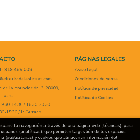
ACTO
PÁGINAS LEGALES
4) 919 489 008
Aviso legal
@elretirodelasletras.com
Condiciones de venta
e de la Anunciación, 2,
28009,
Política de privacidad
España
Política de Cookies
 9:30-14:30 / 16:30-20:30
30-15:30 / L: Cerrado
mulario de contacto
usuario la navegación a través de una página web (técnicas), para
usuarios (analíticas), que permiten la gestión de los espacios
ina (publicitarias) y cookies que almacenan información del