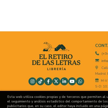
CONT
(+3
info
Call
Madrid,
M-V:
S-D: 10:
For
Esta web utiliza cookies propias y de terceros que permiten al 
el seguimiento y análisis estadístico del comportamiento de los 
publicitarios que, en su caso, el editor haya incluido en una pág