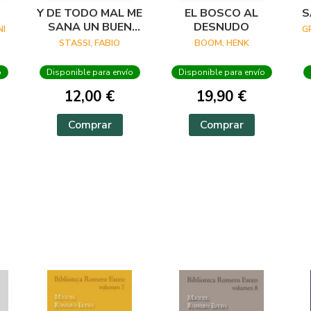
Y DE TODO MAL ME
EL BOSCO AL
S
SANA UN BUEN
DESNUDO
I
G
VERSO
STASSI, FABIO
BOOM, HENK
o
Disponible para envío
Disponible para envío
12,00 €
19,90 €
Comprar
Comprar