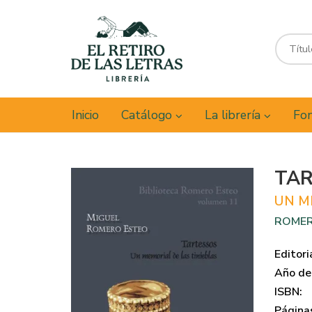
Inicio
Catálogo
La librería
Fon
TA
UN M
ROMER
Editori
Año de 
ISBN:
Página