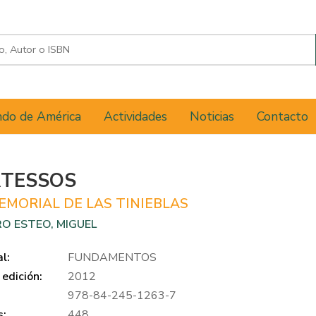
do de América
Actividades
Noticias
Contacto
RTESSOS
EMORIAL DE LAS TINIEBLAS
O ESTEO, MIGUEL
al:
FUNDAMENTOS
edición:
2012
978-84-245-1263-7
s:
448