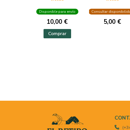
RENACIMIENTO EN
FLORENCIA
Disponible para envío
Consultar disponibilid
10,00 €
5,00 €
Comprar
CONT
(+3