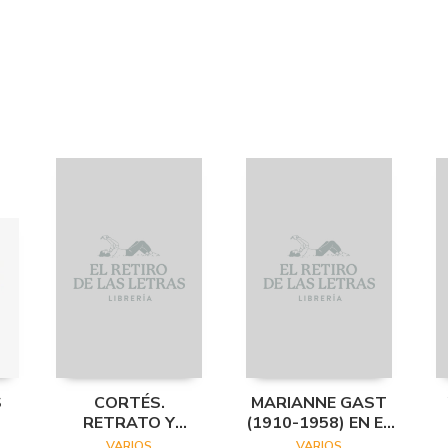
S
CORTÉS.
MARIANNE GAST
RETRATO Y
(1910-1958) EN EL
ESTRUCTURA
ARCHIVO
VARIOS
VARIOS