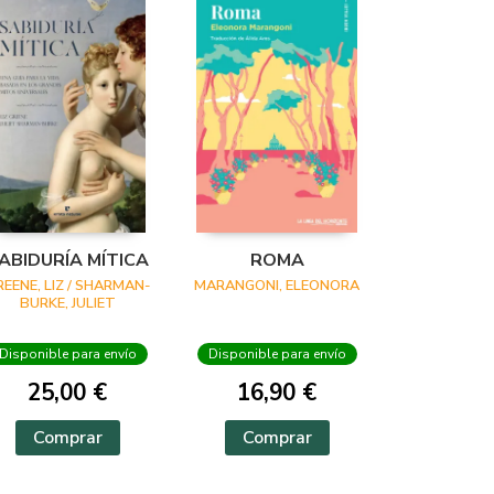
ABIDURÍA MÍTICA
ROMA
REENE, LIZ / SHARMAN-
MARANGONI, ELEONORA
BURKE, JULIET
Disponible para envío
Disponible para envío
25,00 €
16,90 €
Comprar
Comprar