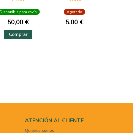
VISIONES DEL
MUNDO
Disponible para envío
Agotado
HISPÁNICO
50,00 €
5,00 €
Comprar
ATENCIÓN AL CLIENTE
Quiénes somos