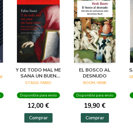
Y DE TODO MAL ME
EL BOSCO AL
S
SANA UN BUEN
DESNUDO
I
G
VERSO
STASSI, FABIO
BOOM, HENK
o
Disponible para envío
Disponible para envío
12,00 €
19,90 €
Comprar
Comprar