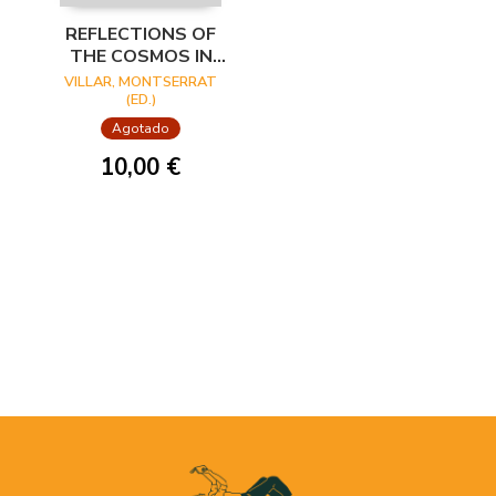
REFLECTIONS OF
THE COSMOS IN
THE MUSEO DEL
VILLAR, MONTSERRAT
PRADO
(ED.)
Agotado
10,00 €