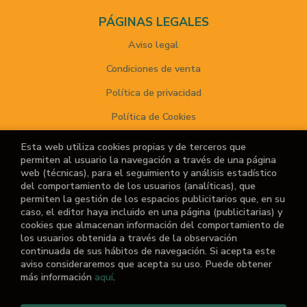
PÁGINAS LEGALES
Aviso legal
Condiciones de venta
Política de privacidad
Política de Cookies
Esta web utiliza cookies propias y de terceros que
permiten al usuario la navegación a través de una página
ATENCIÓN AL CLIENTE
web (técnicas), para el seguimiento y análisis estadístico
del comportamiento de los usuarios (analíticas), que
Quiénes somos
permiten la gestión de los espacios publicitarios que, en su
caso, el editor haya incluido en una página (publicitarias) y
Noticias
cookies que almacenan información del comportamiento de
los usuarios obtenida a través de la observación
¿No encuentras el libro que buscas?
continuada de sus hábitos de navegación. Si acepta este
aviso consideraremos que acepta su uso. Puede obtener
más información
aquí
.