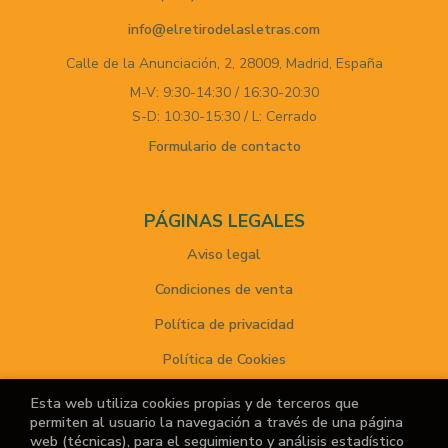
info@elretirodelasletras.com
Calle de la Anunciación, 2,
28009,
Madrid,
España
M-V: 9:30-14:30 / 16:30-20:30
S-D: 10:30-15:30 / L: Cerrado
Formulario de contacto
PÁGINAS LEGALES
Aviso legal
Condiciones de venta
Política de privacidad
Política de Cookies
Esta web utiliza cookies propias y de terceros que
permiten al usuario la navegación a través de una página
ATENCIÓN AL CLIENTE
web (técnicas), para el seguimiento y análisis estadístico