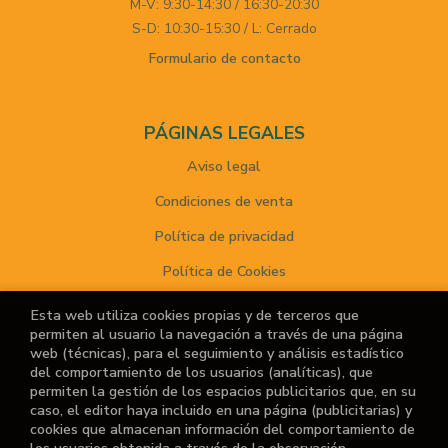
M-V: 9:30-14:30 / 16:30-20:30
S-D: 10:30-15:30 / L: Cerrado
Formulario de contacto
PÁGINAS LEGALES
Aviso legal
Condiciones de venta
Política de privacidad
Política de Cookies
Esta web utiliza cookies propias y de terceros que
permiten al usuario la navegación a través de una página
ATENCIÓN AL CLIENTE
web (técnicas), para el seguimiento y análisis estadístico
del comportamiento de los usuarios (analíticas), que
Quiénes somos
permiten la gestión de los espacios publicitarios que, en su
caso, el editor haya incluido en una página (publicitarias) y
Noticias
cookies que almacenan información del comportamiento de