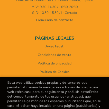
M-V: 9:30-14:30 / 16:30-20:30
S-D: 10:30-15:30 / L: Cerrado
Formulario de contacto
PÁGINAS LEGALES
Aviso legal
Condiciones de venta
Política de privacidad
Política de Cookies
Esta web utiliza cookies propias y de terceros que
permiten al usuario la navegación a través de una página
ATENCIÓN AL CLIENTE
web (técnicas), para el seguimiento y análisis estadístico
del comportamiento de los usuarios (analíticas), que
Quiénes somos
permiten la gestión de los espacios publicitarios que, en su
caso, el editor haya incluido en una página (publicitarias) y
Noticias