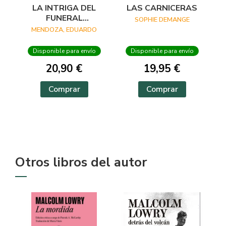
LA INTRIGA DEL
LAS CARNICERAS
FUNERAL
SOPHIE DEMANGE
INCONVENIENTE
MENDOZA, EDUARDO
Disponible para envío
Disponible para envío
20,90 €
19,95 €
Comprar
Comprar
Otros libros del autor