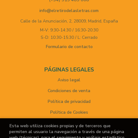
info@elretirodelasletras.com
Calle de la Anunciación, 2,
28009,
Madrid,
España
M-V: 9:30-14:30 / 16:30-20:30
S-D: 10:30-15:30 / L: Cerrado
Formulario de contacto
PÁGINAS LEGALES
Aviso legal
Condiciones de venta
Política de privacidad
Política de Cookies
Esta web utiliza cookies propias y de terceros que
permiten al usuario la navegación a través de una página
ATENCIÓN AL CLIENTE
web (técnicas), para el seguimiento y análisis estadístico