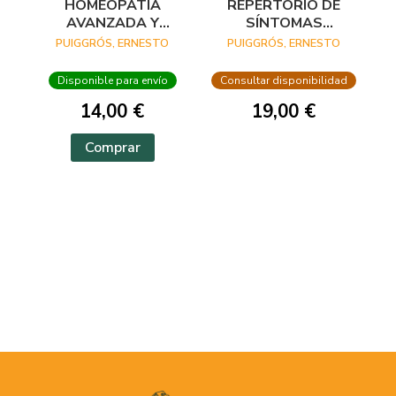
HOMEOPATÍA
REPERTORIO DE
AVANZADA Y
SÍNTOMAS
BIOLOGÍA.MEDICINA
PSÍQUICOS EN
PUIGGRÓS, ERNESTO
PUIGGRÓS, ERNESTO
ENERGÉTICA
HOMEOPATÍA
BIOLÓGICA CLÍNICA
Disponible para envío
Consultar disponibilidad
14,00 €
19,00 €
Comprar