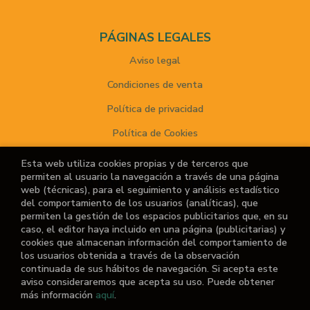
PÁGINAS LEGALES
Aviso legal
Condiciones de venta
Política de privacidad
Política de Cookies
Esta web utiliza cookies propias y de terceros que
permiten al usuario la navegación a través de una página
ATENCIÓN AL CLIENTE
web (técnicas), para el seguimiento y análisis estadístico
del comportamiento de los usuarios (analíticas), que
Quiénes somos
permiten la gestión de los espacios publicitarios que, en su
caso, el editor haya incluido en una página (publicitarias) y
Noticias
cookies que almacenan información del comportamiento de
los usuarios obtenida a través de la observación
¿No encuentras el libro que buscas?
continuada de sus hábitos de navegación. Si acepta este
aviso consideraremos que acepta su uso. Puede obtener
más información
aquí
.