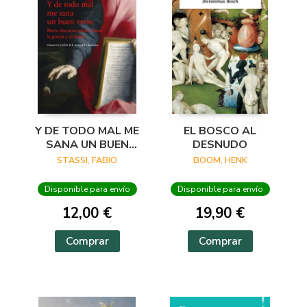
Y DE TODO MAL ME
EL BOSCO AL
SANA UN BUEN
DESNUDO
VERSO
STASSI, FABIO
BOOM, HENK
Disponible para envío
Disponible para envío
12,00 €
19,90 €
Comprar
Comprar