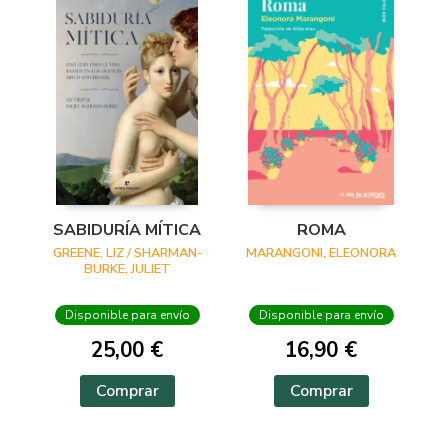
SABIDURÍA MÍTICA
ROMA
GREENE, LIZ / SHARMAN-
MARANGONI, ELEONORA
BURKE, JULIET
Disponible para envío
Disponible para envío
25,00 €
16,90 €
Comprar
Comprar