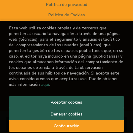
Política de privacidad
Política de Cookies
Esta web utiliza cookies propias y de terceros que
permiten al usuario la navegación a través de una página
ATENCIÓN AL CLIENTE
web (técnicas), para el seguimiento y análisis estadístico
del comportamiento de los usuarios (analíticas), que
Quiénes somos
permiten la gestión de los espacios publicitarios que, en su
caso, el editor haya incluido en una página (publicitarias) y
Noticias
cookies que almacenan información del comportamiento de
los usuarios obtenida a través de la observación
¿No encuentras el libro que buscas?
continuada de sus hábitos de navegación. Si acepta este
aviso consideraremos que acepta su uso. Puede obtener
más información
aquí
.
2026 ©
El Retiro de las Letras
Aceptar cookies
. Todos los Derechos
Reservados |
Grupo Trevenque
Denegar cookies
Añadir a mi cesta
Configuración