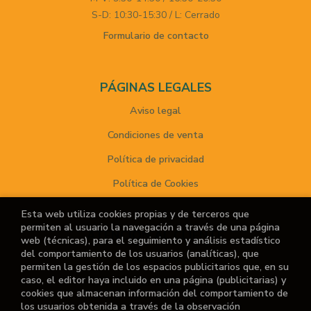
S-D: 10:30-15:30 / L: Cerrado
Formulario de contacto
PÁGINAS LEGALES
Aviso legal
Condiciones de venta
Política de privacidad
Política de Cookies
Esta web utiliza cookies propias y de terceros que
permiten al usuario la navegación a través de una página
ATENCIÓN AL CLIENTE
web (técnicas), para el seguimiento y análisis estadístico
del comportamiento de los usuarios (analíticas), que
Quiénes somos
permiten la gestión de los espacios publicitarios que, en su
caso, el editor haya incluido en una página (publicitarias) y
Noticias
cookies que almacenan información del comportamiento de
los usuarios obtenida a través de la observación
¿No encuentras el libro que buscas?