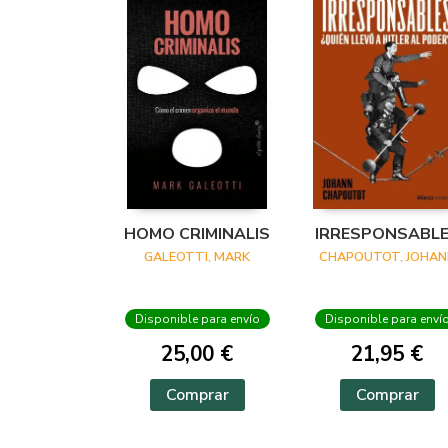
HOMO CRIMINALIS
IRRESPONSABL
GALEOTTI, MARK
CHAPOUTOT, JOHAN
Disponible para envío
Disponible para enví
25,00 €
21,95 €
Comprar
Comprar