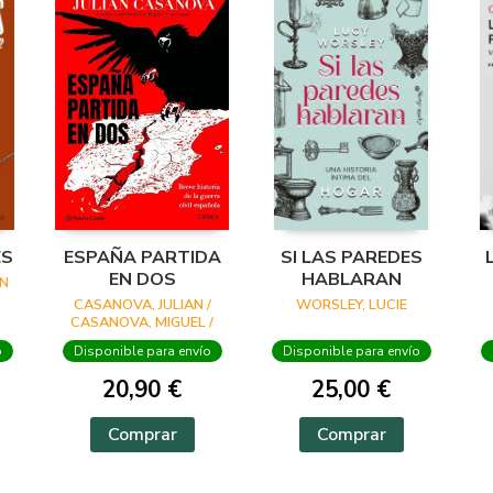
ES
ESPAÑA PARTIDA
SI LAS PAREDES
EN DOS
HABLARAN
N
CASANOVA, JULIAN /
WORSLEY, LUCIE
CASANOVA, MIGUEL /
ESQUEMBRE, CARLES
o
Disponible para envío
Disponible para envío
20,90 €
25,00 €
Comprar
Comprar