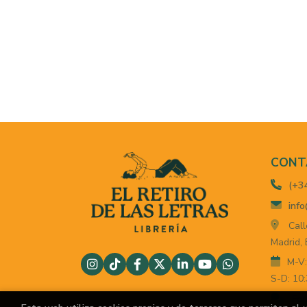
CONT
(+3
info
Call
Madrid,
M-V:
S-D: 10:
For