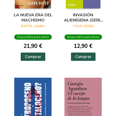
LA NUEVA ERA DEL
INVASIÓN
MACHISMO
ALIENÍGENA (SERIE
ENDEBATE)
BATES, LAURA
VOLPI, JORGE
Disponible para envío
Disponible para envío
21,90 €
12,90 €
Comprar
Comprar