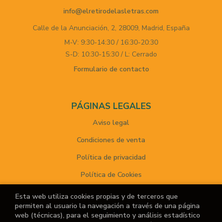
info@elretirodelasletras.com
Calle de la Anunciación, 2,
28009,
Madrid,
España
M-V: 9:30-14:30 / 16:30-20:30
S-D: 10:30-15:30 / L: Cerrado
Formulario de contacto
PÁGINAS LEGALES
Aviso legal
Condiciones de venta
Política de privacidad
Política de Cookies
Esta web utiliza cookies propias y de terceros que
permiten al usuario la navegación a través de una página
ATENCIÓN AL CLIENTE
web (técnicas), para el seguimiento y análisis estadístico