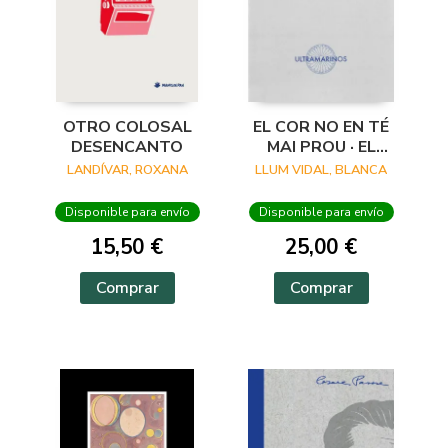
OTRO COLOSAL
EL COR NO EN TÉ
DESENCANTO
MAI PROU · EL
CORAZÓN NO
LANDÍVAR, ROXANA
LLUM VIDAL, BLANCA
TIENE NUNCA
SUFICIENTE
Disponible para envío
Disponible para envío
15,50 €
25,00 €
Comprar
Comprar