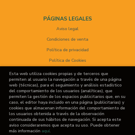
PÁGINAS LEGALES
Aviso legal
Condiciones de venta
Política de privacidad
Política de Cookies
Esta web utiliza cookies propias y de terceros que
permiten al usuario la navegación a través de una página
ATENCIÓN AL CLIENTE
web (técnicas), para el seguimiento y análisis estadístico
del comportamiento de los usuarios (analíticas), que
Quiénes somos
permiten la gestión de los espacios publicitarios que, en su
caso, el editor haya incluido en una página (publicitarias) y
Noticias
cookies que almacenan información del comportamiento de
los usuarios obtenida a través de la observación
¿No encuentras el libro que buscas?
continuada de sus hábitos de navegación. Si acepta este
aviso consideraremos que acepta su uso. Puede obtener
más información
aquí
.