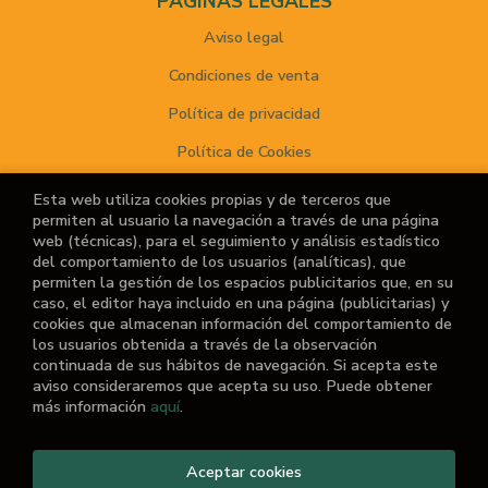
PÁGINAS LEGALES
Aviso legal
Condiciones de venta
Política de privacidad
Política de Cookies
Esta web utiliza cookies propias y de terceros que
permiten al usuario la navegación a través de una página
ATENCIÓN AL CLIENTE
web (técnicas), para el seguimiento y análisis estadístico
del comportamiento de los usuarios (analíticas), que
Quiénes somos
permiten la gestión de los espacios publicitarios que, en su
caso, el editor haya incluido en una página (publicitarias) y
Noticias
cookies que almacenan información del comportamiento de
los usuarios obtenida a través de la observación
¿No encuentras el libro que buscas?
continuada de sus hábitos de navegación. Si acepta este
aviso consideraremos que acepta su uso. Puede obtener
más información
aquí
.
2026 ©
El Retiro de las Letras
Aceptar cookies
. Todos los Derechos