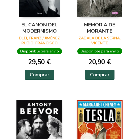
EL CANON DEL
MEMORIA DE
MODERNISMO
MORANTE
BLEI, FRANZ / JIMÉNEZ
ZABALA DE LA SERNA,
RUBIO, FRANCISCO
VICENTE
JAVIER
Disponible para envío
Disponible para envío
29,50 €
20,90 €
Comprar
Comprar