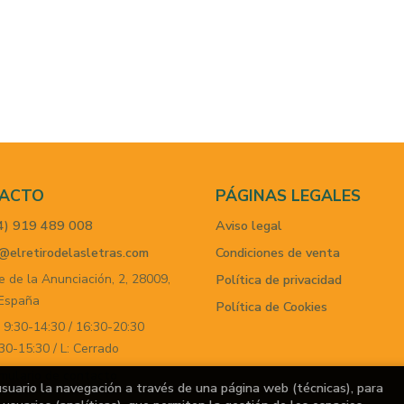
ACTO
PÁGINAS LEGALES
4) 919 489 008
Aviso legal
@elretirodelasletras.com
Condiciones de venta
e de la Anunciación, 2,
28009,
Política de privacidad
España
Política de Cookies
 9:30-14:30 / 16:30-20:30
30-15:30 / L: Cerrado
mulario de contacto
usuario la navegación a través de una página web (técnicas), para