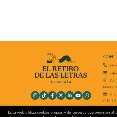
CONT
(+3
info
Call
Madrid,
M-V:
S-D: 10:
For
Esta web utiliza cookies propias y de terceros que permiten al 