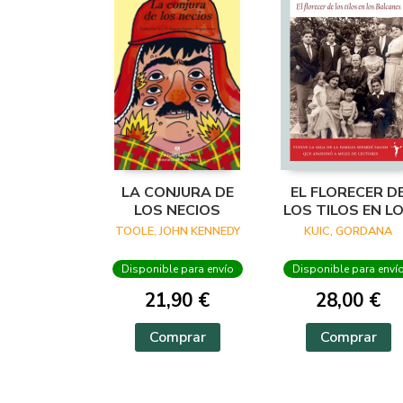
LA CONJURA DE
EL FLORECER D
LOS NECIOS
LOS TILOS EN L
BALCANES
TOOLE, JOHN KENNEDY
KUIC, GORDANA
Disponible para envío
Disponible para enví
21,90 €
28,00 €
Comprar
Comprar