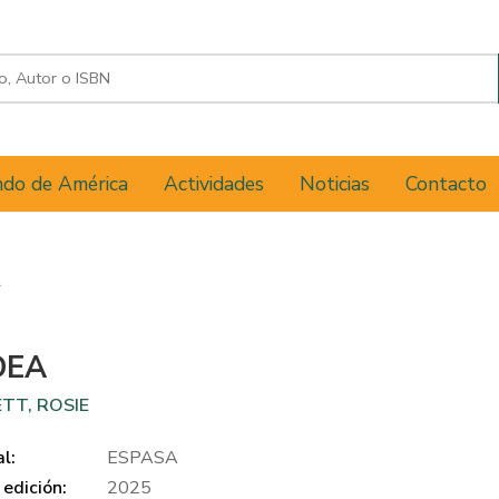
do de América
Actividades
Noticias
Contacto
A
DEA
TT, ROSIE
al:
ESPASA
edición:
2025