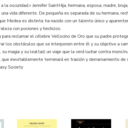
 la oscuridad.» Jennifer SaintHija, hermana, esposa, madre, bruja,
a una vida diferente. De pequeña es separada de su hermana, re
e Medea es distinta: ha nacido con un talento único y aparentem
raleza con pociones y hechizos.
ga para reclamar el célebre Vellocino de Oro que su padre prot
rar los obstáculos que se interponen entre él y su objetivo a cam
, su magia y su lealtad; un viaje que la verá luchar contra monst
n, que inevitablemente terminará en traición y derramamiento de 
tasy Society