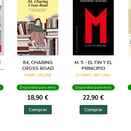
E
84, CHARING
M. 5 - EL FIN Y EL
OS
CROSS ROAD
PRINCIPIO
HANFF, HELENE
SCURATI, ANTONIO
o
Disponible para envío
Disponible para envío
18,90 €
22,90 €
Comprar
Comprar