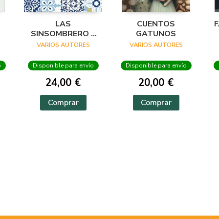
LAS
CUENTOS
SINSOMBRERO Y
GATUNOS
UN NUEVO 27
VARIOS AUTORES
VARIOS AUTORES
o
Disponible para envío
Disponible para envío
24,00 €
20,00 €
Comprar
Comprar