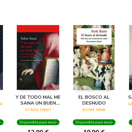
Y DE TODO MAL ME
EL BOSCO AL
S
SANA UN BUEN
DESNUDO
I
G
VERSO
STASSI, FABIO
BOOM, HENK
o
Disponible para envío
Disponible para envío