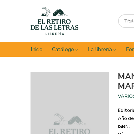
Inicio
Catálogo
La librería
Fon
MAN
MAR
VARIO
Editori
Año de 
ISBN: