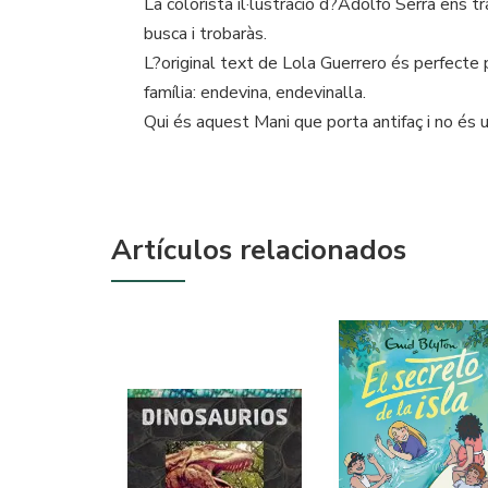
La colorista il·lustració d?Adolfo Serra ens t
busca i trobaràs.
L?original text de Lola Guerrero és perfecte 
família: endevina, endevinalla.
Qui és aquest Mani que porta antifaç i no és 
Artículos relacionados