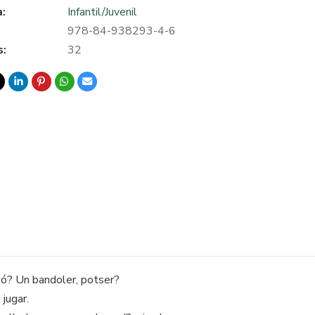
a:
Infantil/Juvenil
978-84-938293-4-6
s:
32
eó? Un bandoler, potser?
 jugar.