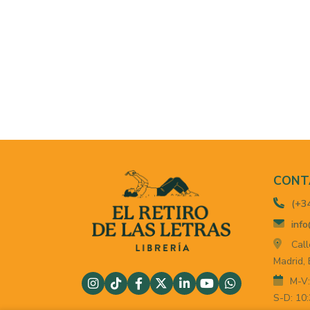
CONT
(+3
info
Call
Madrid,
M-V:
S-D: 10: