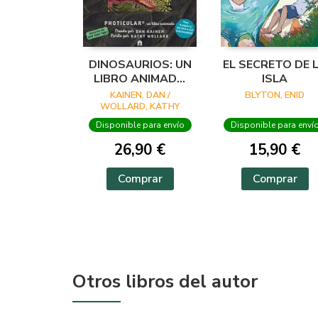
DINOSAURIOS: UN
EL SECRETO DE 
LIBRO ANIMADO
ISLA
EN PHOTICULAR
KAINEN, DAN /
BLYTON, ENID
WOLLARD, KATHY
Disponible para envío
Disponible para enví
26,90 €
15,90 €
Comprar
Comprar
Otros libros del autor