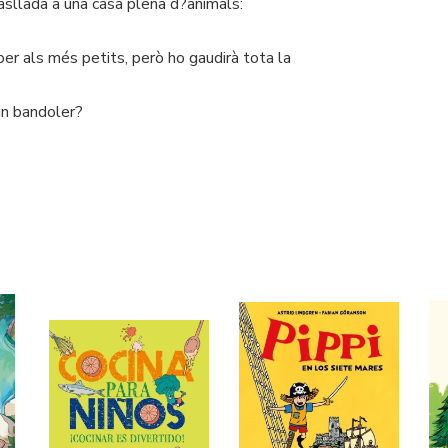
rasllada a una casa plena d?animals:
per als més petits, però ho gaudirà tota la
un bandoler?