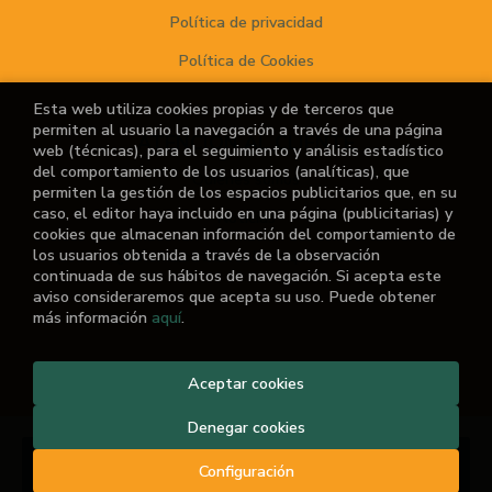
Política de privacidad
Política de Cookies
Esta web utiliza cookies propias y de terceros que
permiten al usuario la navegación a través de una página
ATENCIÓN AL CLIENTE
web (técnicas), para el seguimiento y análisis estadístico
del comportamiento de los usuarios (analíticas), que
Quiénes somos
permiten la gestión de los espacios publicitarios que, en su
caso, el editor haya incluido en una página (publicitarias) y
Noticias
cookies que almacenan información del comportamiento de
los usuarios obtenida a través de la observación
¿No encuentras el libro que buscas?
continuada de sus hábitos de navegación. Si acepta este
aviso consideraremos que acepta su uso. Puede obtener
más información
aquí
.
Aceptar cookies
2026 ©
El Retiro de las Letras
. Todos los Derechos
Reservados |
Grupo Trevenque
Denegar cookies
Consultar
Configuración